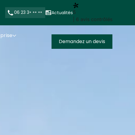
5
06 23 3
Actualités
* ** **
| 6 avis contrôlés
eprise
Demandez un devis